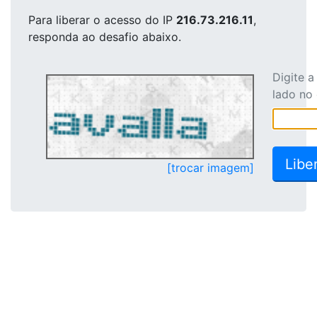
Para liberar o acesso
do IP
216.73.216.11
,
responda ao desafio abaixo.
Digite 
lado no
[trocar imagem]