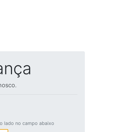
ança
nosco.
ao lado no campo abaixo