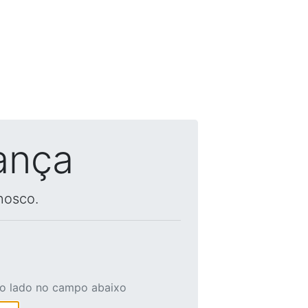
ança
nosco.
ao lado no campo abaixo