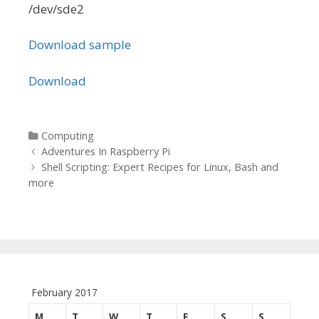
/dev/sde2
Download sample
Download
Categories
Computing
Post navigation
Adventures In Raspberry Pi
Shell Scripting: Expert Recipes for Linux, Bash and
more
February 2017
M
T
W
T
F
S
S