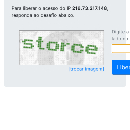
Para liberar o acesso
do IP
216.73.217.148
,
responda ao desafio abaixo.
Digite 
lado no
[trocar imagem]